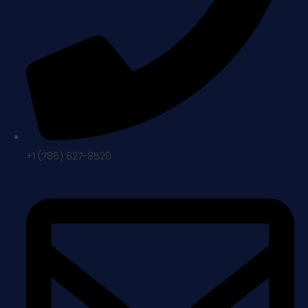
+1 (786) 627-8520