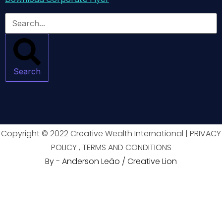
Search
Copyright © 2022 Creative Wealth International | PRIVACY
POLICY , TERMS AND CONDITIONS
By - Anderson Leão / Creative Lion