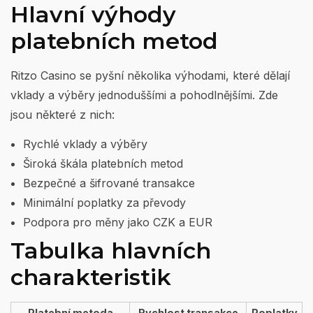
Hlavní výhody
platebních metod
Ritzo Casino se pyšní několika výhodami, které dělají
vklady a výběry jednoduššími a pohodlnějšími. Zde
jsou některé z nich:
Rychlé vklady a výběry
Široká škála platebních metod
Bezpečné a šifrované transakce
Minimální poplatky za převody
Podpora pro měny jako CZK a EUR
Tabulka hlavních
charakteristik
Platební metoda
Rychlost transakce
Poplatky