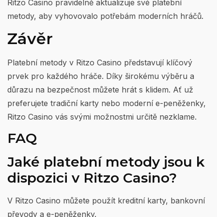
Ritzo Casino pravidelně aktualizuje své platební
metody, aby vyhovovalo potřebám moderních hráčů.
Závěr
Platební metody v Ritzo Casino představují klíčový
prvek pro každého hráče. Díky širokému výběru a
důrazu na bezpečnost můžete hrát s klidem. Ať už
preferujete tradiční karty nebo moderní e-peněženky,
Ritzo Casino vás svými možnostmi určitě nezklame.
FAQ
Jaké platební metody jsou k
dispozici v Ritzo Casino?
V Ritzo Casino můžete použít kreditní karty, bankovní
převody a e-peněženky.