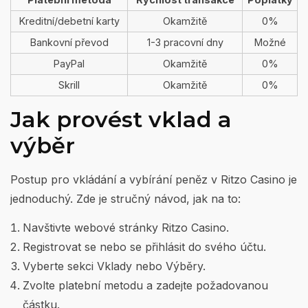
Kreditní/debetní karty
Okamžitě
0%
Bankovní převod
1-3 pracovní dny
Možné
PayPal
Okamžitě
0%
Skrill
Okamžitě
0%
Jak provést vklad a
výběr
Postup pro vkládání a vybírání peněz v Ritzo Casino je
jednoduchý. Zde je stručný návod, jak na to:
Navštivte webové stránky Ritzo Casino.
Registrovat se nebo se přihlásit do svého účtu.
Vyberte sekci Vklady nebo Výběry.
Zvolte platební metodu a zadejte požadovanou
částku.