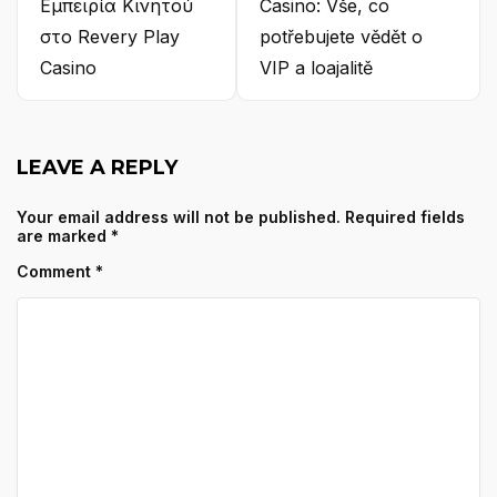
Reading
Εμπειρία Κινητού
Casino: Vše, co
στο Revery Play
potřebujete vědět o
Casino
VIP a loajalitě
LEAVE A REPLY
Your email address will not be published.
Required fields
are marked
*
Comment
*