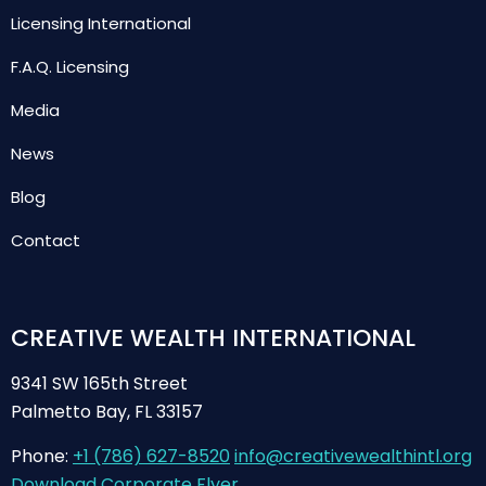
Licensing International
F.A.Q. Licensing
Media
News
Blog
Contact
CREATIVE WEALTH INTERNATIONAL
9341 SW 165th Street
Palmetto Bay, FL 33157
Phone:
+1 (786) 627-8520
info@creativewealthintl.org
Download Corporate Flyer