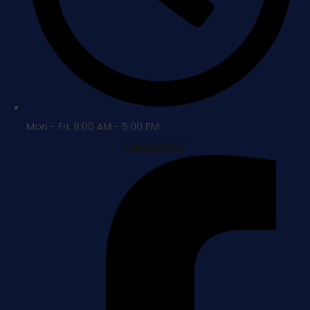
Mon - Fri: 8:00 AM - 5:00 PM
Facebook-f