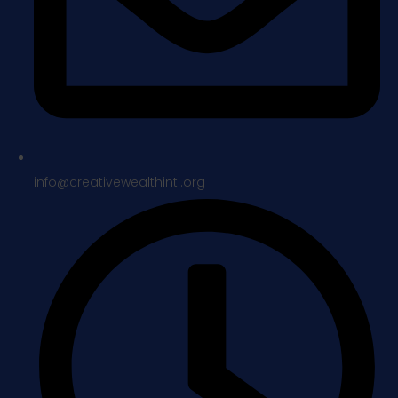
info@creativewealthintl.org